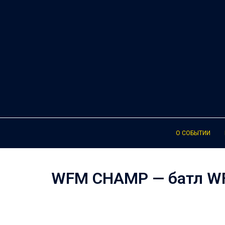
Перейти
к
содержимому
О СОБЫТИИ
WFM CHAMP — батл W