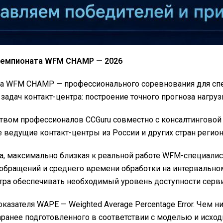
 Чемпионата WFM CHAMP — 2026
а WFM CHAMP — профессионального соревнования для спец
дач контакт-центра: построение точного прогноза нагруз
ом профессионалов CCGuru совместно с консалтинговой 
едущие контакт-центры из России и других стран регион
ча, максимально близкая к реальной работе WFM-специали
 обращений и среднего времени обработки на интервальном
тра обеспечивать необходимый уровень доступности серви
казателя WAPE — Weighted Average Percentage Error. Чем н
заранее подготовленного в соответствии с моделью и исхо